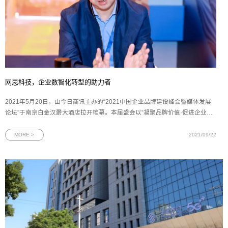
网思科技，企业数智化转型的助力者
2021年5月20日，由今日商讯主办的“2021中国企业品牌建设峰会暨媒体发展
论坛”于南京白金汉爵大酒店拉开帷幕。本届盛会以“凝聚品牌价值·促进企业发
展”为主题，就如何科学建设企业品牌，以及品牌营销、品牌传播、品牌发展等
热点问题，与政商学界精英共聚一堂，共商品牌建设良策，共绘品牌发展新蓝
MORE >
2021/09/22
图。峰会现场，全国优质品