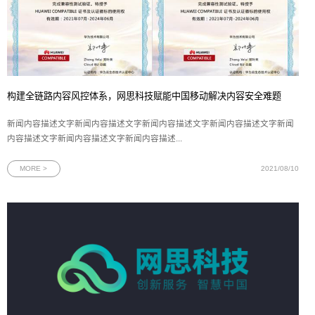
构建全链路内容风控体系，网思科技赋能中国移动解决内容安全难题
新闻内容描述文字新闻内容描述文字新闻内容描述文字新闻内容描述文字新闻
内容描述文字新闻内容描述文字新闻内容描述...
MORE >
2021/08/10