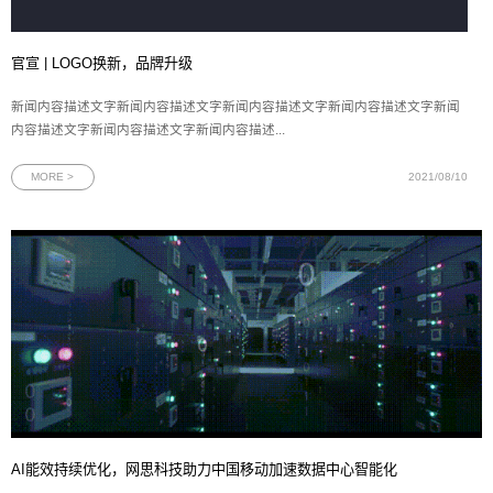
官宣 | LOGO换新，品牌升级
新闻内容描述文字新闻内容描述文字新闻内容描述文字新闻内容描述文字新闻
内容描述文字新闻内容描述文字新闻内容描述...
MORE >
2021/08/10
AI能效持续优化，网思科技助力中国移动加速数据中心智能化