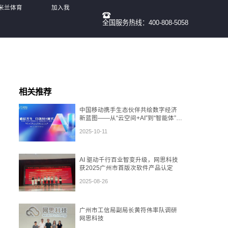
米兰体育
加入我
全国服务热线：400-808-5058
们
相关推荐
中国移动携手生态伙伴共绘数字经济
新蓝图——从“云空间+AI”到“智能体”，
再到“数盾”可信流通
2025-10-11
AI 驱动千行百业智变升级，网思科技
获2025广州市首版次软件产品认定
2025-08-26
广州市工信局副局长黄符伟率队调研
网思科技