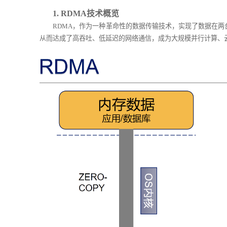
1. RDMA技术概览
RDMA，作为一种革命性的数据传输技术，实现了数据在两
从而达成了高吞吐、低延迟的网络通信，成为大规模并行计算、