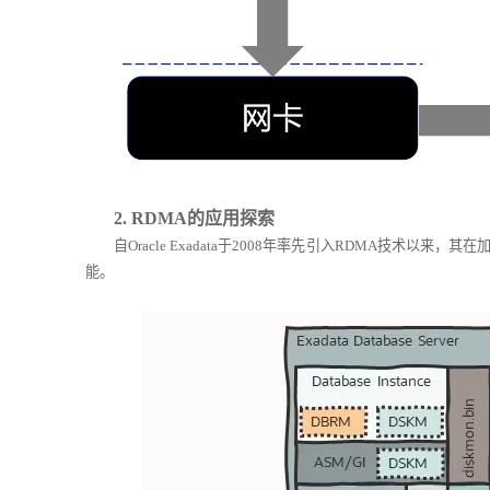
2. RDMA的应用探索
自Oracle Exadata于2008年率先引入RDMA技术以来，
能。