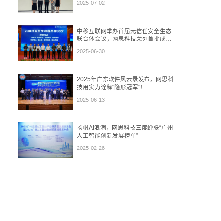
2025-07-02
中移互联网举办首届元信任安全生态
联合体会议，网思科技荣列首批成员
单位
2025-06-30
2025年广东软件风云录发布，网思科
技用实力诠释"隐形冠军"！
2025-06-13
扬帆AI浪潮，网思科技三度蝉联“广州
人工智能创新发展榜单”
2025-02-28