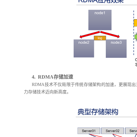
4. RDMA存储加速
RDMA技术不仅局限于传统存储架构的加速，更展现
力存储技术迈向新高度。