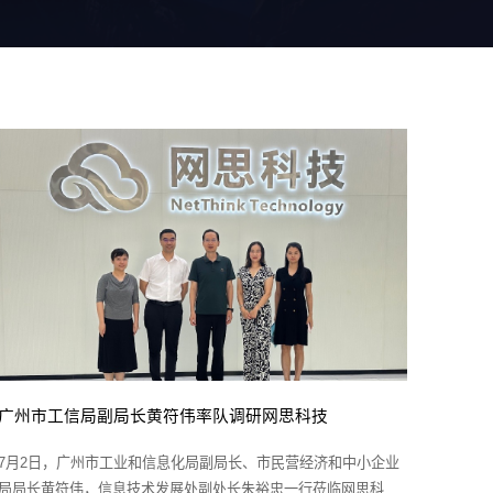
广州市工信局副局长黄符伟率队调研网思科技
7月2日，广州市工业和信息化局副局长、市民营经济和中小企业
局局长黄符伟，信息技术发展处副处长朱裕忠一行莅临网思科技