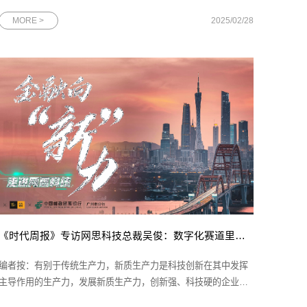
州人工智能创新发展榜单”。网思科技凭借其在人工智能领域的卓
越成就，三度荣登该榜单，并荣获“最具市场价值企业”称号，充分
MORE >
2025/02/28
展现其在人工智能创新应用场景中的示范引领作用。图为网思科
技荣获“最具市
《时代周报》专访网思科技总裁吴俊：数字化赛道里的“小巨人”企业是如何炼成的？
编者按：有别于传统生产力，新质生产力是科技创新在其中发挥
主导作用的生产力，发展新质生产力，创新强、科技硬的企业是
当之无愧的领头羊，同时它们也对金融服务提出了更高的要求。