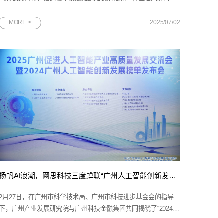
开展调研，深入了解企业在人工智能、数字孪生和网络安全领域
的发展成果与未来规划。网思科技副总裁黄朝晖陪同调研并作工
MORE >
2025/07/02
作汇报。调研座谈会上，副总裁黄朝晖向广州市工信局领导全面
汇报了网思科技的整体
扬帆AI浪潮，网思科技三度蝉联“广州人工智能创新发展榜单”
2月27日，在广州市科学技术局、广州市科技进步基金会的指导
下，广州产业发展研究院与广州科技金融集团共同揭晓了“2024广