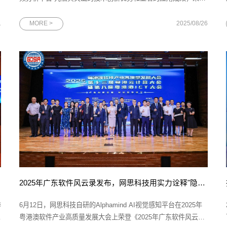
2025年广州市首版次软件产品认定。这一殊荣不仅是对网思科技
技术创新能力的高度认可，更是对网思科技多年来坚持自主研
1
MORE >
2025/08/26
发、深耕数智化领域的有力见证。图为网思科技代表（右二）上
台领奖广州市工业和信
2025年广东软件风云录发布，网思科技用实力诠释"隐形冠军"！
举
6月12日，网思科技自研的Alphamind AI视觉感知平台在2025年
移
粤港澳软件产业高质量发展大会上荣登《2025年广东软件风云