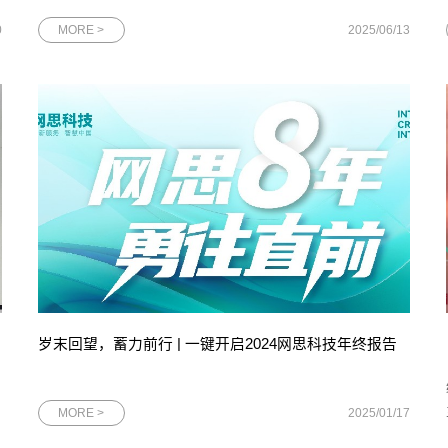
录》“新一代信息技术软件产品TOP 15”榜单，成为粤港澳大湾区
合
软件产业创新发展的标杆平台。图为2025年广东软件风云录新一
0
MORE >
2025/06/13
代信息技术软件产品奖牌2025年广东软件风云榜评选由羊城晚报
报业集团、广东软件行业
岁末回望，蓄力前行 | 一键开启2024网思科技年终报告
MORE >
2025/01/17