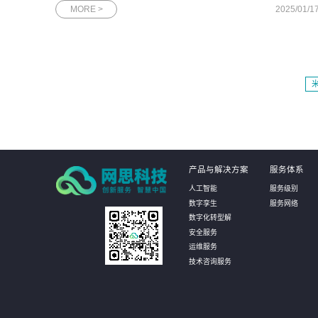
预示着中国企业在拥抱开源、利用开源推动数字化转型方面的决
MORE >
2025/01/1
心和行动力。MySQL，作为一款秉承开源理念、功能强大且操作
简便的关系型数据
产品与解决方案
服务体系
人工智能
服务级别
数字孪生
服务网络
数字化转型解
安全服务
运维服务
技术咨询服务