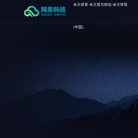
米兰体育·米兰官方网站-米兰体育
(中国),